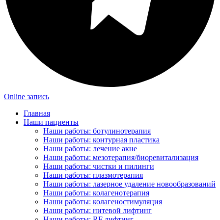
Online запись
Главная
Наши пациенты
Наши работы: ботулинотерапия
Наши работы: контурная пластика
Наши работы: лечение акне
Наши работы: мезотерапия/биоревитализация
Наши работы: чистки и пилинги
Наши работы: плазмотерапия
Наши работы: лазерное удаление новообразований
Наши работы: колагенотерапия
Наши работы: колагеностимуляция
Наши работы: нитевой лифтинг
Наши работы: RF лифтинг