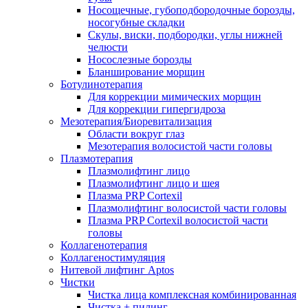
Носощечные, губоподбородочные борозды,
носогубные складки
Скулы, виски, подбородки, углы нижней
челюсти
Носослезные борозды
Бланширование морщин
Ботулинотерапия
Для коррекции мимических морщин
Для коррекции гипергидроза
Мезотерапия/Биоревитализация
Области вокруг глаз
Мезотерапия волосистой части головы
Плазмотерапия
Плазмолифтинг лицо
Плазмолифтинг лицо и шея
Плазма PRP Cortexil
Плазмолифтинг волосистой части головы
Плазма PRP Cortexil волосистой части
головы
Коллагенотерапия
Коллагеностимуляция
Нитевой лифтинг Aptos
Чистки
Чистка лица комплексная комбинированная
Чистка + пилинг