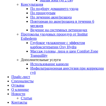
Малая зона (до 2 см)
Консультация
По подбору домашнего ухода
По процедурам
По лечению акне/розацеа
Повторная по акне/розацеа в течении 6
месяцев
Ведение на системных ретиноидах
Протоколы уходовых процедур от Institut
Esthederm
Глубокое увлажнение с эффектом
карбокситерапии Oxy Hydra
Массаж головы, лица и шеи Comfort Zone
Tranquillity
Дополнительные услуги
Использование канюли
Инфильтрационная анестезия при коррекции
губ
Прайс-лист
Специалисты
Отзывы
О клинике
Новости
Статьи
Контакты