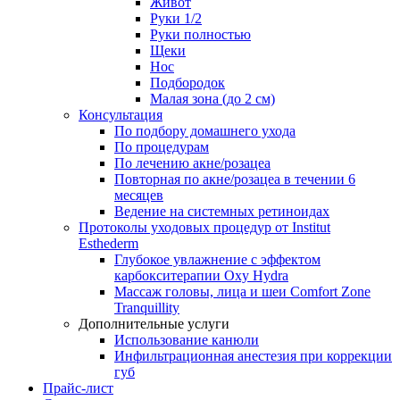
Живот
Руки 1/2
Руки полностью
Щеки
Нос
Подбородок
Малая зона (до 2 см)
Консультация
По подбору домашнего ухода
По процедурам
По лечению акне/розацеа
Повторная по акне/розацеа в течении 6
месяцев
Ведение на системных ретиноидах
Протоколы уходовых процедур от Institut
Esthederm
Глубокое увлажнение с эффектом
карбокситерапии Oxy Hydra
Массаж головы, лица и шеи Comfort Zone
Tranquillity
Дополнительные услуги
Использование канюли
Инфильтрационная анестезия при коррекции
губ
Прайс-лист