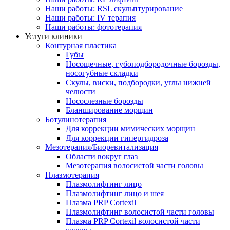
Наши работы: RSL скульптурирование
Наши работы: IV терапия
Наши работы: фототерапия
Услуги клиники
Контурная пластика
Губы
Носощечные, губоподбородочные борозды,
носогубные складки
Скулы, виски, подбородки, углы нижней
челюсти
Носослезные борозды
Бланширование морщин
Ботулинотерапия
Для коррекции мимических морщин
Для коррекции гипергидроза
Мезотерапия/Биоревитализация
Области вокруг глаз
Мезотерапия волосистой части головы
Плазмотерапия
Плазмолифтинг лицо
Плазмолифтинг лицо и шея
Плазма PRP Cortexil
Плазмолифтинг волосистой части головы
Плазма PRP Cortexil волосистой части