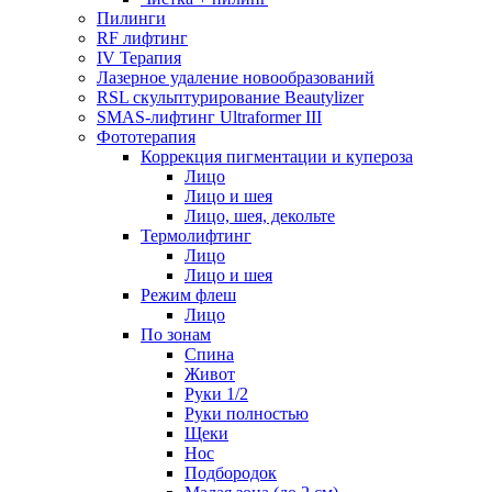
Пилинги
RF лифтинг
IV Терапия
Лазерное удаление новообразований
RSL скульптурирование Beautylizer
SMAS-лифтинг Ultraformer III
Фототерапия
Коррекция пигментации и купероза
Лицо
Лицо и шея
Лицо, шея, декольте
Термолифтинг
Лицо
Лицо и шея
Режим флеш
Лицо
По зонам
Спина
Живот
Руки 1/2
Руки полностью
Щеки
Нос
Подбородок