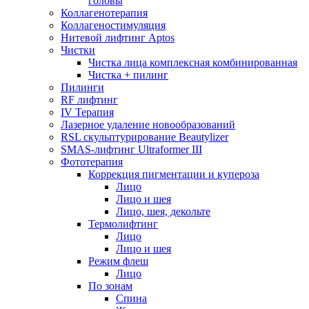
головы
Коллагенотерапия
Коллагеностимуляция
Нитевой лифтинг Aptos
Чистки
Чистка лица комплексная комбинированная
Чистка + пилинг
Пилинги
RF лифтинг
IV Терапия
Лазерное удаление новообразований
RSL скульптурирование Beautylizer
SMAS-лифтинг Ultraformer III
Фототерапия
Коррекция пигментации и купероза
Лицо
Лицо и шея
Лицо, шея, декольте
Термолифтинг
Лицо
Лицо и шея
Режим флеш
Лицо
По зонам
Спина