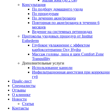
Малая зона (до 2 см)
Консультация
По подбору домашнего ухода
По процедурам
По лечению акне/розацеа
Повторная по акне/розацеа в течении 6
месяцев
Ведение на системных ретиноидах
Протоколы уходовых процедур от Institut
Esthederm
Глубокое увлажнение с эффектом
карбокситерапии Oxy Hydra
Массаж головы, лица и шеи Comfort Zone
Tranquillity
Дополнительные услуги
Использование канюли
Инфильтрационная анестезия при коррекции
губ
Прайс-лист
Специалисты
Отзывы
О клинике
Новости
Статьи
Контакты