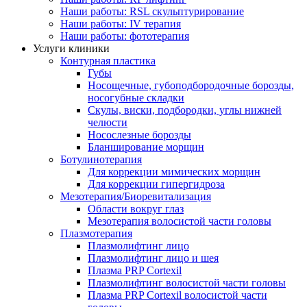
Наши работы: RSL скульптурирование
Наши работы: IV терапия
Наши работы: фототерапия
Услуги клиники
Контурная пластика
Губы
Носощечные, губоподбородочные борозды,
носогубные складки
Скулы, виски, подбородки, углы нижней
челюсти
Носослезные борозды
Бланширование морщин
Ботулинотерапия
Для коррекции мимических морщин
Для коррекции гипергидроза
Мезотерапия/Биоревитализация
Области вокруг глаз
Мезотерапия волосистой части головы
Плазмотерапия
Плазмолифтинг лицо
Плазмолифтинг лицо и шея
Плазма PRP Cortexil
Плазмолифтинг волосистой части головы
Плазма PRP Cortexil волосистой части