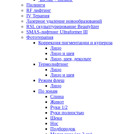
Пилинги
RF лифтинг
IV Терапия
Лазерное удаление новообразований
RSL скульптурирование Beautylizer
SMAS-лифтинг Ultraformer III
Фототерапия
Коррекция пигментации и купероза
Лицо
Лицо и шея
Лицо, шея, декольте
Термолифтинг
Лицо
Лицо и шея
Режим флеш
Лицо
По зонам
Спина
Живот
Руки 1/2
Руки полностью
Щеки
Нос
Подбородок