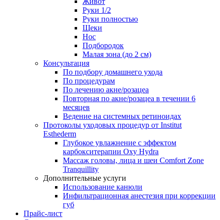
Живот
Руки 1/2
Руки полностью
Щеки
Нос
Подбородок
Малая зона (до 2 см)
Консультация
По подбору домашнего ухода
По процедурам
По лечению акне/розацеа
Повторная по акне/розацеа в течении 6
месяцев
Ведение на системных ретиноидах
Протоколы уходовых процедур от Institut
Esthederm
Глубокое увлажнение с эффектом
карбокситерапии Oxy Hydra
Массаж головы, лица и шеи Comfort Zone
Tranquillity
Дополнительные услуги
Использование канюли
Инфильтрационная анестезия при коррекции
губ
Прайс-лист