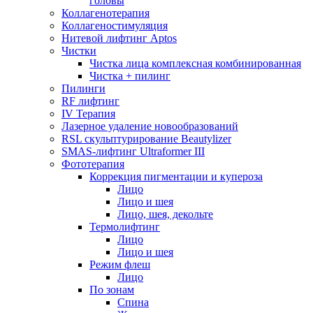
головы
Коллагенотерапия
Коллагеностимуляция
Нитевой лифтинг Aptos
Чистки
Чистка лица комплексная комбинированная
Чистка + пилинг
Пилинги
RF лифтинг
IV Терапия
Лазерное удаление новообразований
RSL скульптурирование Beautylizer
SMAS-лифтинг Ultraformer III
Фототерапия
Коррекция пигментации и купероза
Лицо
Лицо и шея
Лицо, шея, декольте
Термолифтинг
Лицо
Лицо и шея
Режим флеш
Лицо
По зонам
Спина