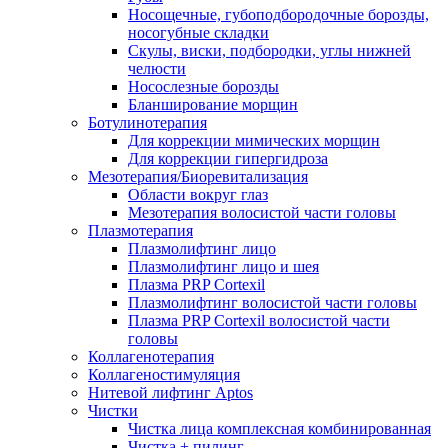
Носощечные, губоподбородочные борозды,
носогубные складки
Скулы, виски, подбородки, углы нижней
челюсти
Носослезные борозды
Бланширование морщин
Ботулинотерапия
Для коррекции мимических морщин
Для коррекции гипергидроза
Мезотерапия/Биоревитализация
Области вокруг глаз
Мезотерапия волосистой части головы
Плазмотерапия
Плазмолифтинг лицо
Плазмолифтинг лицо и шея
Плазма PRP Cortexil
Плазмолифтинг волосистой части головы
Плазма PRP Cortexil волосистой части
головы
Коллагенотерапия
Коллагеностимуляция
Нитевой лифтинг Aptos
Чистки
Чистка лица комплексная комбинированная
Чистка + пилинг