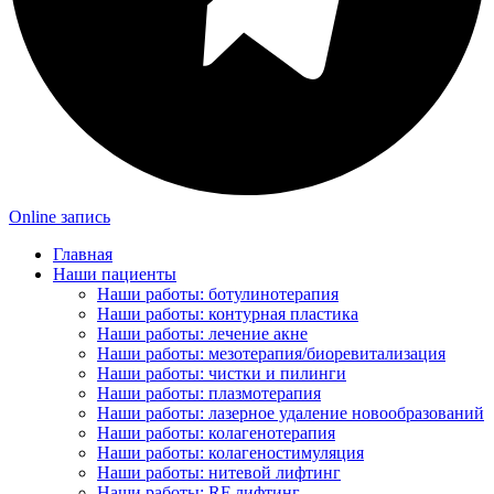
Online запись
Главная
Наши пациенты
Наши работы: ботулинотерапия
Наши работы: контурная пластика
Наши работы: лечение акне
Наши работы: мезотерапия/биоревитализация
Наши работы: чистки и пилинги
Наши работы: плазмотерапия
Наши работы: лазерное удаление новообразований
Наши работы: колагенотерапия
Наши работы: колагеностимуляция
Наши работы: нитевой лифтинг
Наши работы: RF лифтинг