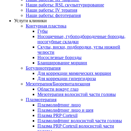
Наши работы: RSL скульптурирование
Наши работы: IV терапия
Наши работы: фототерапия
Услуги клиники
Контурная пластика
Губы
Носощечные, губоподбородочные борозды,
носогубные складки
Скулы, виски, подбородки, углы нижней
челюсти
Носослезные борозды
Бланширование морщин
Ботулинотерапия
Для коррекции мимических морщин
Для коррекции гипергидроза
Мезотерапия/Биоревитализация
Области вокруг глаз
Мезотерапия волосистой части головы
Плазмотерапия
Плазмолифтинг лицо
Плазмолифтинг лицо и шея
Плазма PRP Cortexil
Плазмолифтинг волосистой части головы
Плазма PRP Cortexil волосистой части