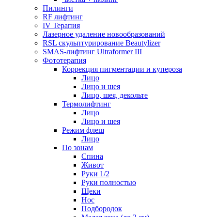
Пилинги
RF лифтинг
IV Терапия
Лазерное удаление новообразований
RSL скульптурирование Beautylizer
SMAS-лифтинг Ultraformer III
Фототерапия
Коррекция пигментации и купероза
Лицо
Лицо и шея
Лицо, шея, декольте
Термолифтинг
Лицо
Лицо и шея
Режим флеш
Лицо
По зонам
Спина
Живот
Руки 1/2
Руки полностью
Щеки
Нос
Подбородок