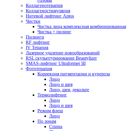
головы
Коллагенотерапия
Коллагеностимуляция
Нитевой лифтинг Aptos
Чистки
Чистка лица комплексная комбинированная
Чистка + пилинг
Пилинги
RF лифтинг
IV Терапия
Лазерное удаление новообразований
RSL скульптурирование Beautylizer
SMAS-лифтинг Ultraformer III
Фототерапия
Коррекция пигментации и купероза
Лицо
Лицо и шея
Лицо, шея, декольте
Термолифтинг
Лицо
Лицо и шея
Режим флеш
Лицо
По зонам
Спина