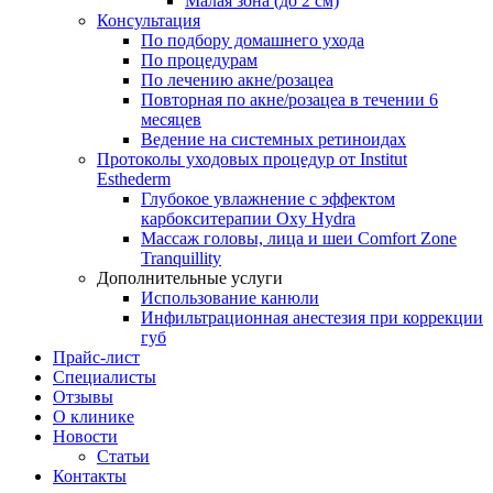
Малая зона (до 2 см)
Консультация
По подбору домашнего ухода
По процедурам
По лечению акне/розацеа
Повторная по акне/розацеа в течении 6
месяцев
Ведение на системных ретиноидах
Протоколы уходовых процедур от Institut
Esthederm
Глубокое увлажнение с эффектом
карбокситерапии Oxy Hydra
Массаж головы, лица и шеи Comfort Zone
Tranquillity
Дополнительные услуги
Использование канюли
Инфильтрационная анестезия при коррекции
губ
Прайс-лист
Специалисты
Отзывы
О клинике
Новости
Статьи
Контакты