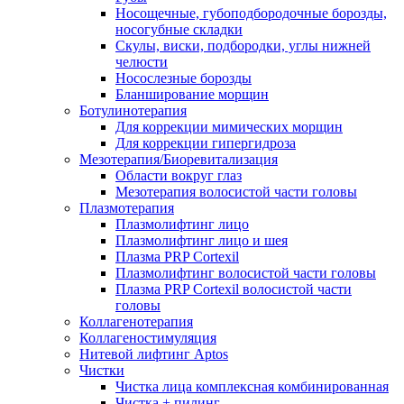
Носощечные, губоподбородочные борозды,
носогубные складки
Скулы, виски, подбородки, углы нижней
челюсти
Носослезные борозды
Бланширование морщин
Ботулинотерапия
Для коррекции мимических морщин
Для коррекции гипергидроза
Мезотерапия/Биоревитализация
Области вокруг глаз
Мезотерапия волосистой части головы
Плазмотерапия
Плазмолифтинг лицо
Плазмолифтинг лицо и шея
Плазма PRP Cortexil
Плазмолифтинг волосистой части головы
Плазма PRP Cortexil волосистой части
головы
Коллагенотерапия
Коллагеностимуляция
Нитевой лифтинг Aptos
Чистки
Чистка лица комплексная комбинированная
Чистка + пилинг