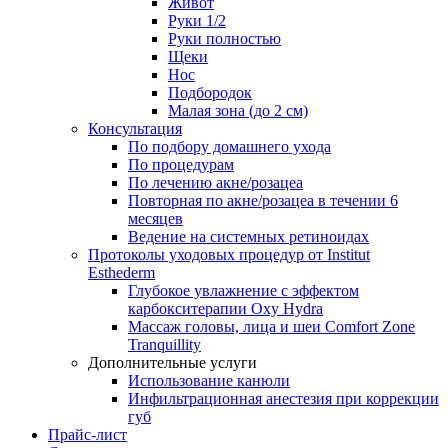
Живот
Руки 1/2
Руки полностью
Щеки
Нос
Подбородок
Малая зона (до 2 см)
Консультация
По подбору домашнего ухода
По процедурам
По лечению акне/розацеа
Повторная по акне/розацеа в течении 6
месяцев
Ведение на системных ретиноидах
Протоколы уходовых процедур от Institut
Esthederm
Глубокое увлажнение с эффектом
карбокситерапии Oxy Hydra
Массаж головы, лица и шеи Comfort Zone
Tranquillity
Дополнительные услуги
Использование канюли
Инфильтрационная анестезия при коррекции
губ
Прайс-лист