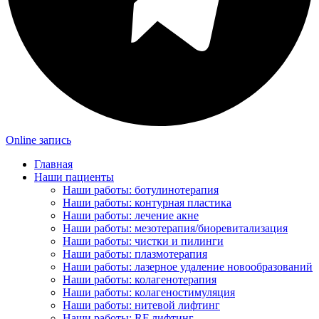
Online запись
Главная
Наши пациенты
Наши работы: ботулинотерапия
Наши работы: контурная пластика
Наши работы: лечение акне
Наши работы: мезотерапия/биоревитализация
Наши работы: чистки и пилинги
Наши работы: плазмотерапия
Наши работы: лазерное удаление новообразований
Наши работы: колагенотерапия
Наши работы: колагеностимуляция
Наши работы: нитевой лифтинг
Наши работы: RF лифтинг