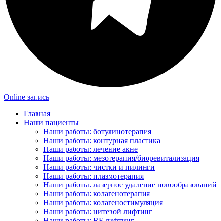
Online запись
Главная
Наши пациенты
Наши работы: ботулинотерапия
Наши работы: контурная пластика
Наши работы: лечение акне
Наши работы: мезотерапия/биоревитализация
Наши работы: чистки и пилинги
Наши работы: плазмотерапия
Наши работы: лазерное удаление новообразований
Наши работы: колагенотерапия
Наши работы: колагеностимуляция
Наши работы: нитевой лифтинг
Наши работы: RF лифтинг