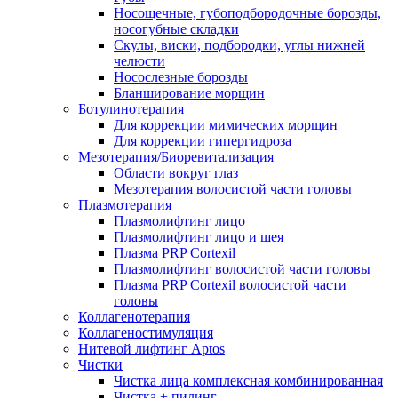
Носощечные, губоподбородочные борозды,
носогубные складки
Скулы, виски, подбородки, углы нижней
челюсти
Носослезные борозды
Бланширование морщин
Ботулинотерапия
Для коррекции мимических морщин
Для коррекции гипергидроза
Мезотерапия/Биоревитализация
Области вокруг глаз
Мезотерапия волосистой части головы
Плазмотерапия
Плазмолифтинг лицо
Плазмолифтинг лицо и шея
Плазма PRP Cortexil
Плазмолифтинг волосистой части головы
Плазма PRP Cortexil волосистой части
головы
Коллагенотерапия
Коллагеностимуляция
Нитевой лифтинг Aptos
Чистки
Чистка лица комплексная комбинированная
Чистка + пилинг