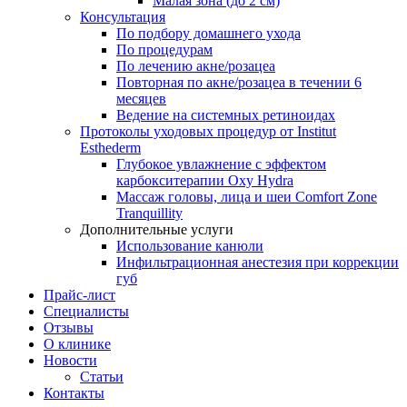
Малая зона (до 2 см)
Консультация
По подбору домашнего ухода
По процедурам
По лечению акне/розацеа
Повторная по акне/розацеа в течении 6
месяцев
Ведение на системных ретиноидах
Протоколы уходовых процедур от Institut
Esthederm
Глубокое увлажнение с эффектом
карбокситерапии Oxy Hydra
Массаж головы, лица и шеи Comfort Zone
Tranquillity
Дополнительные услуги
Использование канюли
Инфильтрационная анестезия при коррекции
губ
Прайс-лист
Специалисты
Отзывы
О клинике
Новости
Статьи
Контакты