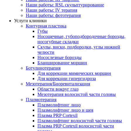
Наши работы: RSL скульптурирование
Наши работы: IV терапия
Наши работы: фототерапия
Услуги клиники
Контурная пластика
Губы
Носощечные, губоподбородочные борозды,
носогубные складки
Скулы, виски, подбородки, углы нижней
челюсти
Носослезные борозды
Бланширование морщин
Ботулинотерапия
Для коррекции мимических морщин
Для коррекции гипергидроза
Мезотерапия/Биоревитализация
Области вокруг глаз
Мезотерапия волосистой части головы
Плазмотерапия
Плазмолифтинг лицо
Плазмолифтинг лицо и шея
Плазма PRP Cortexil
Плазмолифтинг волосистой части головы
Плазма PRP Cortexil волосистой части