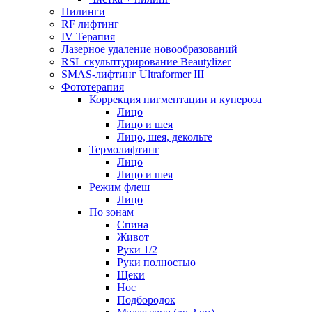
Пилинги
RF лифтинг
IV Терапия
Лазерное удаление новообразований
RSL скульптурирование Beautylizer
SMAS-лифтинг Ultraformer III
Фототерапия
Коррекция пигментации и купероза
Лицо
Лицо и шея
Лицо, шея, декольте
Термолифтинг
Лицо
Лицо и шея
Режим флеш
Лицо
По зонам
Спина
Живот
Руки 1/2
Руки полностью
Щеки
Нос
Подбородок