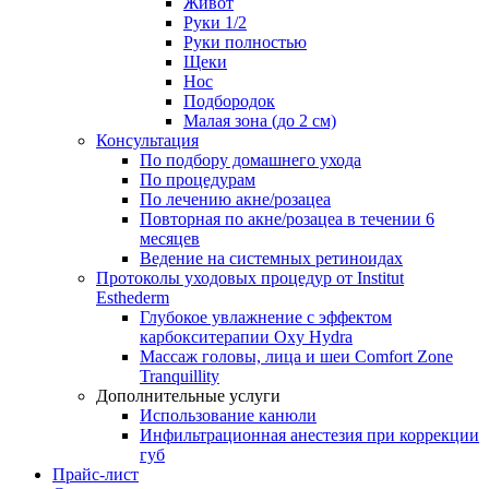
Живот
Руки 1/2
Руки полностью
Щеки
Нос
Подбородок
Малая зона (до 2 см)
Консультация
По подбору домашнего ухода
По процедурам
По лечению акне/розацеа
Повторная по акне/розацеа в течении 6
месяцев
Ведение на системных ретиноидах
Протоколы уходовых процедур от Institut
Esthederm
Глубокое увлажнение с эффектом
карбокситерапии Oxy Hydra
Массаж головы, лица и шеи Comfort Zone
Tranquillity
Дополнительные услуги
Использование канюли
Инфильтрационная анестезия при коррекции
губ
Прайс-лист