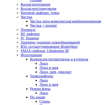
головы
Коллагенотерапия
Коллагеностимуляция
Нитевой лифтинг Aptos
Чистки
Чистка лица комплексная комбинированная
Чистка + пилинг
Пилинги
RF лифтинг
IV Терапия
Лазерное удаление новообразований
RSL скульптурирование Beautylizer
SMAS-лифтинг Ultraformer III
Фототерапия
Коррекция пигментации и купероза
Лицо
Лицо и шея
Лицо, шея, декольте
Термолифтинг
Лицо
Лицо и шея
Режим флеш
Лицо
По зонам
Спина