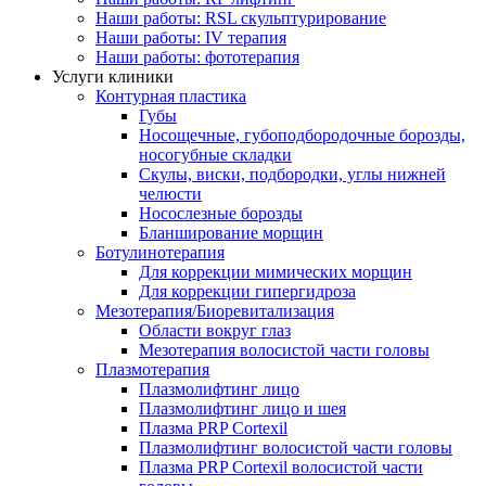
Наши работы: RSL скульптурирование
Наши работы: IV терапия
Наши работы: фототерапия
Услуги клиники
Контурная пластика
Губы
Носощечные, губоподбородочные борозды,
носогубные складки
Скулы, виски, подбородки, углы нижней
челюсти
Носослезные борозды
Бланширование морщин
Ботулинотерапия
Для коррекции мимических морщин
Для коррекции гипергидроза
Мезотерапия/Биоревитализация
Области вокруг глаз
Мезотерапия волосистой части головы
Плазмотерапия
Плазмолифтинг лицо
Плазмолифтинг лицо и шея
Плазма PRP Cortexil
Плазмолифтинг волосистой части головы
Плазма PRP Cortexil волосистой части