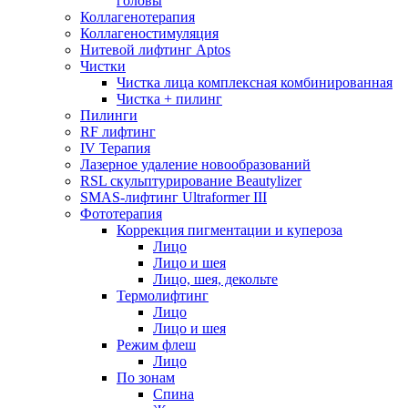
головы
Коллагенотерапия
Коллагеностимуляция
Нитевой лифтинг Aptos
Чистки
Чистка лица комплексная комбинированная
Чистка + пилинг
Пилинги
RF лифтинг
IV Терапия
Лазерное удаление новообразований
RSL скульптурирование Beautylizer
SMAS-лифтинг Ultraformer III
Фототерапия
Коррекция пигментации и купероза
Лицо
Лицо и шея
Лицо, шея, декольте
Термолифтинг
Лицо
Лицо и шея
Режим флеш
Лицо
По зонам
Спина