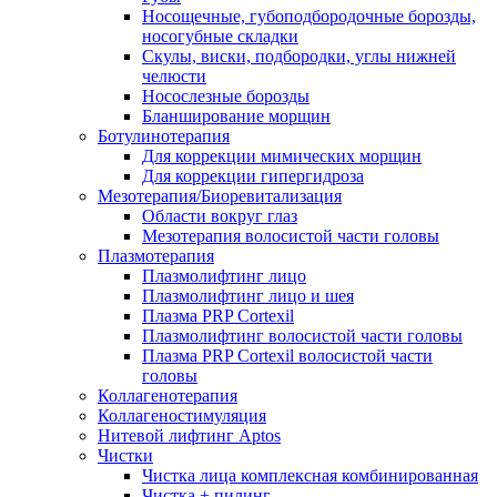
Носощечные, губоподбородочные борозды,
носогубные складки
Скулы, виски, подбородки, углы нижней
челюсти
Носослезные борозды
Бланширование морщин
Ботулинотерапия
Для коррекции мимических морщин
Для коррекции гипергидроза
Мезотерапия/Биоревитализация
Области вокруг глаз
Мезотерапия волосистой части головы
Плазмотерапия
Плазмолифтинг лицо
Плазмолифтинг лицо и шея
Плазма PRP Cortexil
Плазмолифтинг волосистой части головы
Плазма PRP Cortexil волосистой части
головы
Коллагенотерапия
Коллагеностимуляция
Нитевой лифтинг Aptos
Чистки
Чистка лица комплексная комбинированная
Чистка + пилинг