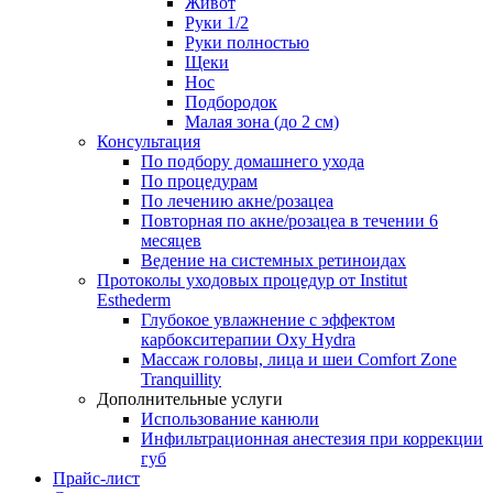
Живот
Руки 1/2
Руки полностью
Щеки
Нос
Подбородок
Малая зона (до 2 см)
Консультация
По подбору домашнего ухода
По процедурам
По лечению акне/розацеа
Повторная по акне/розацеа в течении 6
месяцев
Ведение на системных ретиноидах
Протоколы уходовых процедур от Institut
Esthederm
Глубокое увлажнение с эффектом
карбокситерапии Oxy Hydra
Массаж головы, лица и шеи Comfort Zone
Tranquillity
Дополнительные услуги
Использование канюли
Инфильтрационная анестезия при коррекции
губ
Прайс-лист