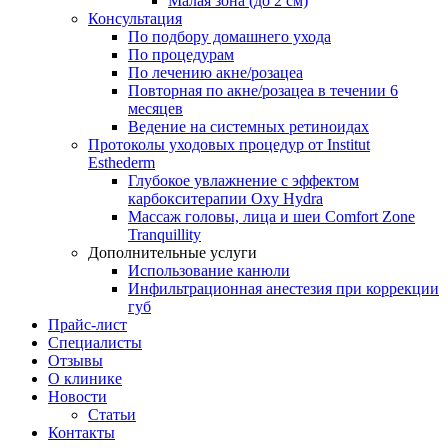
Малая зона (до 2 см)
Консультация
По подбору домашнего ухода
По процедурам
По лечению акне/розацеа
Повторная по акне/розацеа в течении 6
месяцев
Ведение на системных ретиноидах
Протоколы уходовых процедур от Institut
Esthederm
Глубокое увлажнение с эффектом
карбокситерапии Oxy Hydra
Массаж головы, лица и шеи Comfort Zone
Tranquillity
Дополнительные услуги
Использование канюли
Инфильтрационная анестезия при коррекции
губ
Прайс-лист
Специалисты
Отзывы
О клинике
Новости
Статьи
Контакты