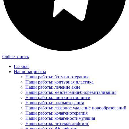
Online запись
Главная
Наши пациенты
Наши работы: ботулинотерапия
Наши работы: контурная пластика
Наши работы: лечение акне
Наши работы: мезотерапия/биоревитализация
Наши работы: чистки и пилинги
Наши работы: плазмотерапия
Наши работы: лазерное удаление новообразований
Наши работы: колагенотерапия
Наши работы: колагеностимуляция
Наши работы: нитевой лифтинг
Наши работы: RF лифтинг