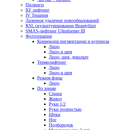
Пилинги
RF лифтинг
IV Терапия
Лазерное удаление новообразований
RSL скульптурирование Beautylizer
SMAS-лифтинг Ultraformer III
Фототерапия
Коррекция пигментации и купероза
Лицо
Лицо и шея
Лицо, шея, декольте
Термолифтинг
Лицо
Лицо и шея
Режим флеш
Лицо
По зонам
Спина
Живот
Руки 1/2
Руки полностью
Щеки
Нос
Подбородок