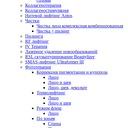
головы
Коллагенотерапия
Коллагеностимуляция
Нитевой лифтинг Aptos
Чистки
Чистка лица комплексная комбинированная
Чистка + пилинг
Пилинги
RF лифтинг
IV Терапия
Лазерное удаление новообразований
RSL скульптурирование Beautylizer
SMAS-лифтинг Ultraformer III
Фототерапия
Коррекция пигментации и купероза
Лицо
Лицо и шея
Лицо, шея, декольте
Термолифтинг
Лицо
Лицо и шея
Режим флеш
Лицо
По зонам
Спина