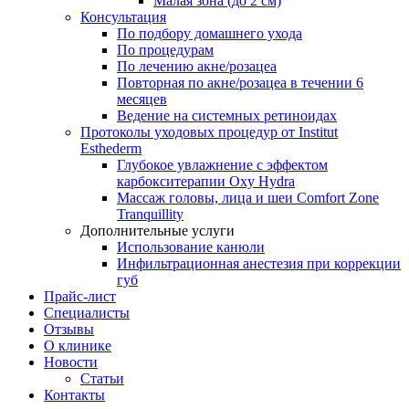
Малая зона (до 2 см)
Консультация
По подбору домашнего ухода
По процедурам
По лечению акне/розацеа
Повторная по акне/розацеа в течении 6
месяцев
Ведение на системных ретиноидах
Протоколы уходовых процедур от Institut
Esthederm
Глубокое увлажнение с эффектом
карбокситерапии Oxy Hydra
Массаж головы, лица и шеи Comfort Zone
Tranquillity
Дополнительные услуги
Использование канюли
Инфильтрационная анестезия при коррекции
губ
Прайс-лист
Специалисты
Отзывы
О клинике
Новости
Статьи
Контакты