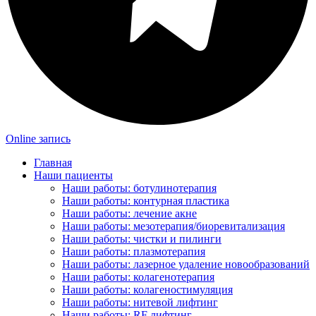
Online запись
Главная
Наши пациенты
Наши работы: ботулинотерапия
Наши работы: контурная пластика
Наши работы: лечение акне
Наши работы: мезотерапия/биоревитализация
Наши работы: чистки и пилинги
Наши работы: плазмотерапия
Наши работы: лазерное удаление новообразований
Наши работы: колагенотерапия
Наши работы: колагеностимуляция
Наши работы: нитевой лифтинг
Наши работы: RF лифтинг