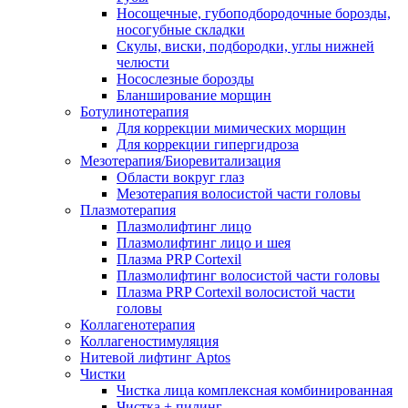
Носощечные, губоподбородочные борозды,
носогубные складки
Скулы, виски, подбородки, углы нижней
челюсти
Носослезные борозды
Бланширование морщин
Ботулинотерапия
Для коррекции мимических морщин
Для коррекции гипергидроза
Мезотерапия/Биоревитализация
Области вокруг глаз
Мезотерапия волосистой части головы
Плазмотерапия
Плазмолифтинг лицо
Плазмолифтинг лицо и шея
Плазма PRP Cortexil
Плазмолифтинг волосистой части головы
Плазма PRP Cortexil волосистой части
головы
Коллагенотерапия
Коллагеностимуляция
Нитевой лифтинг Aptos
Чистки
Чистка лица комплексная комбинированная
Чистка + пилинг