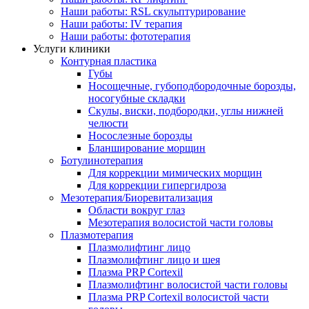
Наши работы: RSL скульптурирование
Наши работы: IV терапия
Наши работы: фототерапия
Услуги клиники
Контурная пластика
Губы
Носощечные, губоподбородочные борозды,
носогубные складки
Скулы, виски, подбородки, углы нижней
челюсти
Носослезные борозды
Бланширование морщин
Ботулинотерапия
Для коррекции мимических морщин
Для коррекции гипергидроза
Мезотерапия/Биоревитализация
Области вокруг глаз
Мезотерапия волосистой части головы
Плазмотерапия
Плазмолифтинг лицо
Плазмолифтинг лицо и шея
Плазма PRP Cortexil
Плазмолифтинг волосистой части головы
Плазма PRP Cortexil волосистой части