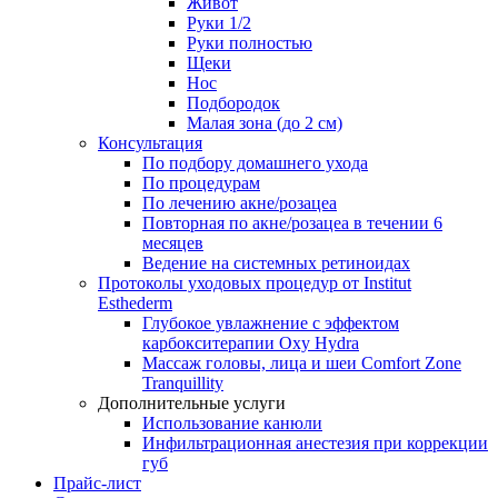
Живот
Руки 1/2
Руки полностью
Щеки
Нос
Подбородок
Малая зона (до 2 см)
Консультация
По подбору домашнего ухода
По процедурам
По лечению акне/розацеа
Повторная по акне/розацеа в течении 6
месяцев
Ведение на системных ретиноидах
Протоколы уходовых процедур от Institut
Esthederm
Глубокое увлажнение с эффектом
карбокситерапии Oxy Hydra
Массаж головы, лица и шеи Comfort Zone
Tranquillity
Дополнительные услуги
Использование канюли
Инфильтрационная анестезия при коррекции
губ
Прайс-лист