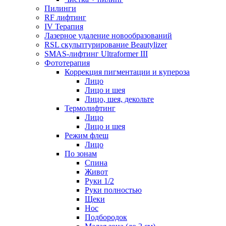
Пилинги
RF лифтинг
IV Терапия
Лазерное удаление новообразований
RSL скульптурирование Beautylizer
SMAS-лифтинг Ultraformer III
Фототерапия
Коррекция пигментации и купероза
Лицо
Лицо и шея
Лицо, шея, декольте
Термолифтинг
Лицо
Лицо и шея
Режим флеш
Лицо
По зонам
Спина
Живот
Руки 1/2
Руки полностью
Щеки
Нос
Подбородок