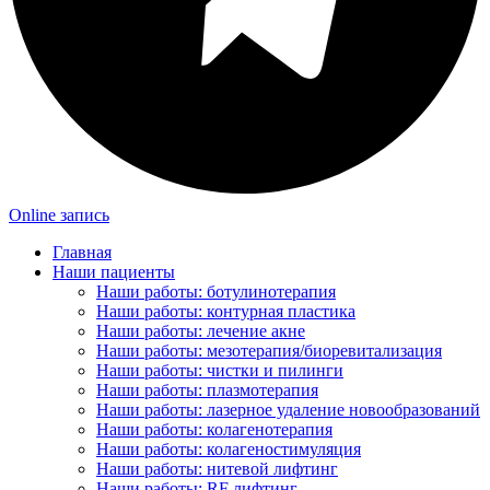
Online запись
Главная
Наши пациенты
Наши работы: ботулинотерапия
Наши работы: контурная пластика
Наши работы: лечение акне
Наши работы: мезотерапия/биоревитализация
Наши работы: чистки и пилинги
Наши работы: плазмотерапия
Наши работы: лазерное удаление новообразований
Наши работы: колагенотерапия
Наши работы: колагеностимуляция
Наши работы: нитевой лифтинг
Наши работы: RF лифтинг