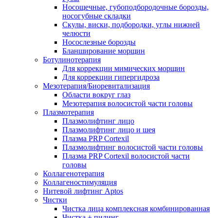
Носощечные, губоподбородочные борозды,
носогубные складки
Скулы, виски, подбородки, углы нижней
челюсти
Носослезные борозды
Бланширование морщин
Ботулинотерапия
Для коррекции мимических морщин
Для коррекции гипергидроза
Мезотерапия/Биоревитализация
Области вокруг глаз
Мезотерапия волосистой части головы
Плазмотерапия
Плазмолифтинг лицо
Плазмолифтинг лицо и шея
Плазма PRP Cortexil
Плазмолифтинг волосистой части головы
Плазма PRP Cortexil волосистой части
головы
Коллагенотерапия
Коллагеностимуляция
Нитевой лифтинг Aptos
Чистки
Чистка лица комплексная комбинированная
Чистка + пилинг