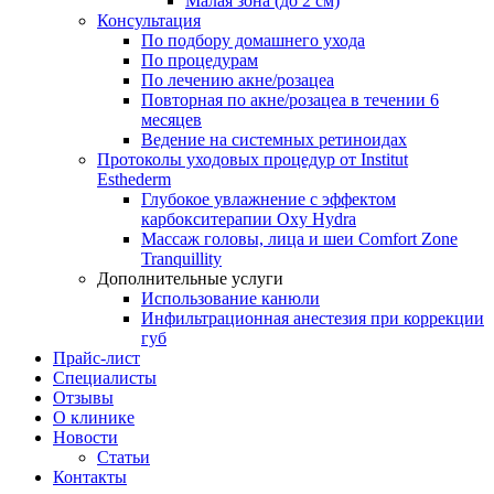
Малая зона (до 2 см)
Консультация
По подбору домашнего ухода
По процедурам
По лечению акне/розацеа
Повторная по акне/розацеа в течении 6
месяцев
Ведение на системных ретиноидах
Протоколы уходовых процедур от Institut
Esthederm
Глубокое увлажнение с эффектом
карбокситерапии Oxy Hydra
Массаж головы, лица и шеи Comfort Zone
Tranquillity
Дополнительные услуги
Использование канюли
Инфильтрационная анестезия при коррекции
губ
Прайс-лист
Специалисты
Отзывы
О клинике
Новости
Статьи
Контакты