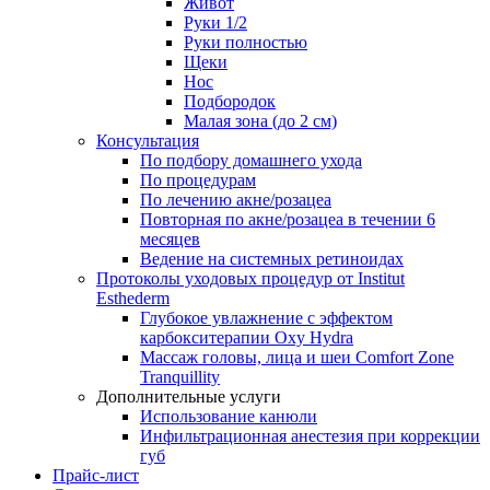
Живот
Руки 1/2
Руки полностью
Щеки
Нос
Подбородок
Малая зона (до 2 см)
Консультация
По подбору домашнего ухода
По процедурам
По лечению акне/розацеа
Повторная по акне/розацеа в течении 6
месяцев
Ведение на системных ретиноидах
Протоколы уходовых процедур от Institut
Esthederm
Глубокое увлажнение с эффектом
карбокситерапии Oxy Hydra
Массаж головы, лица и шеи Comfort Zone
Tranquillity
Дополнительные услуги
Использование канюли
Инфильтрационная анестезия при коррекции
губ
Прайс-лист