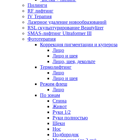
Пилинги
RF лифтинг
IV Терапия
Лазерное удаление новообразований
RSL скульптурирование Beautylizer
SMAS-лифтинг Ultraformer III
Фототерапия
Коррекция пигментации и купероза
Лицо
Лицо и шея
Лицо, шея, декольте
Термолифтинг
Лицо
Лицо и шея
Режим флеш
Лицо
По зонам
Спина
Живот
Руки 1/2
Руки полностью
Щеки
Нос
Подбородок