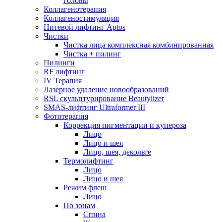
головы
Коллагенотерапия
Коллагеностимуляция
Нитевой лифтинг Aptos
Чистки
Чистка лица комплексная комбинированная
Чистка + пилинг
Пилинги
RF лифтинг
IV Терапия
Лазерное удаление новообразований
RSL скульптурирование Beautylizer
SMAS-лифтинг Ultraformer III
Фототерапия
Коррекция пигментации и купероза
Лицо
Лицо и шея
Лицо, шея, декольте
Термолифтинг
Лицо
Лицо и шея
Режим флеш
Лицо
По зонам
Спина