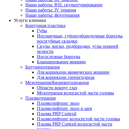
Наши работы: RSL скульптурирование
Наши работы: IV терапия
Наши работы: фототерапия
Услуги клиники
Контурная пластика
Губы
Носощечные, губоподбородочные борозды,
носогубные складки
Скулы, виски, подбородки, углы нижней
челюсти
Носослезные борозды
Бланширование морщин
Ботулинотерапия
Для коррекции мимических морщин
Для коррекции гипергидроза
Мезотерапия/Биоревитализация
Области вокруг глаз
Мезотерапия волосистой части головы
Плазмотерапия
Плазмолифтинг лицо
Плазмолифтинг лицо и шея
Плазма PRP Cortexil
Плазмолифтинг волосистой части головы
Плазма PRP Cortexil волосистой части