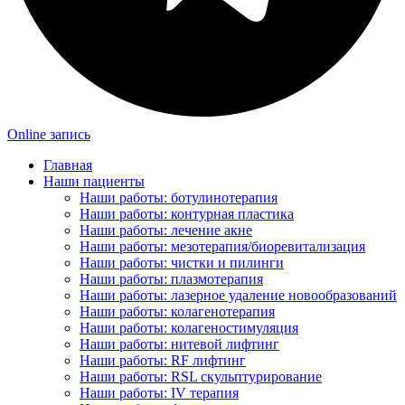
Online запись
Главная
Наши пациенты
Наши работы: ботулинотерапия
Наши работы: контурная пластика
Наши работы: лечение акне
Наши работы: мезотерапия/биоревитализация
Наши работы: чистки и пилинги
Наши работы: плазмотерапия
Наши работы: лазерное удаление новообразований
Наши работы: колагенотерапия
Наши работы: колагеностимуляция
Наши работы: нитевой лифтинг
Наши работы: RF лифтинг
Наши работы: RSL скульптурирование
Наши работы: IV терапия