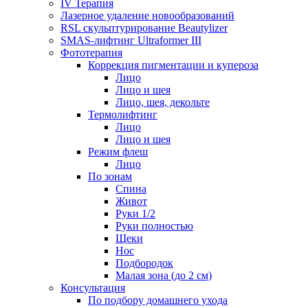
IV Терапия
Лазерное удаление новообразований
RSL скульптурирование Beautylizer
SMAS-лифтинг Ultraformer III
Фототерапия
Коррекция пигментации и купероза
Лицо
Лицо и шея
Лицо, шея, декольте
Термолифтинг
Лицо
Лицо и шея
Режим флеш
Лицо
По зонам
Спина
Живот
Руки 1/2
Руки полностью
Щеки
Нос
Подбородок
Малая зона (до 2 см)
Консультация
По подбору домашнего ухода