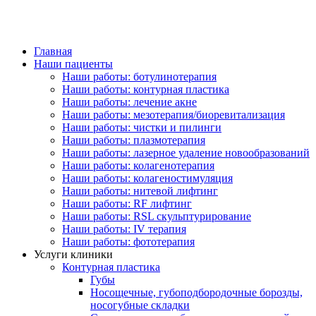
Главная
Наши пациенты
Наши работы: ботулинотерапия
Наши работы: контурная пластика
Наши работы: лечение акне
Наши работы: мезотерапия/биоревитализация
Наши работы: чистки и пилинги
Наши работы: плазмотерапия
Наши работы: лазерное удаление новообразований
Наши работы: колагенотерапия
Наши работы: колагеностимуляция
Наши работы: нитевой лифтинг
Наши работы: RF лифтинг
Наши работы: RSL скульптурирование
Наши работы: IV терапия
Наши работы: фототерапия
Услуги клиники
Контурная пластика
Губы
Носощечные, губоподбородочные борозды,
носогубные складки