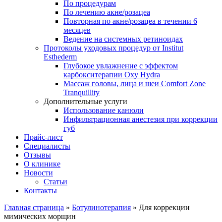
По процедурам
По лечению акне/розацеа
Повторная по акне/розацеа в течении 6
месяцев
Ведение на системных ретиноидах
Протоколы уходовых процедур от Institut
Esthederm
Глубокое увлажнение с эффектом
карбокситерапии Oxy Hydra
Массаж головы, лица и шеи Comfort Zone
Tranquillity
Дополнительные услуги
Использование канюли
Инфильтрационная анестезия при коррекции
губ
Прайс-лист
Специалисты
Отзывы
О клинике
Новости
Статьи
Контакты
Главная страница
»
Ботулинотерапия
»
Для коррекции
мимических морщин