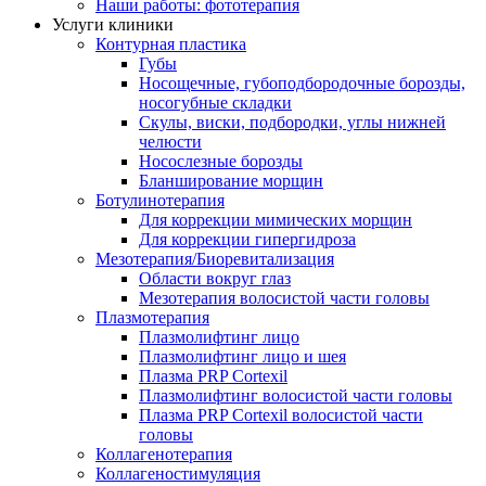
Наши работы: фототерапия
Услуги клиники
Контурная пластика
Губы
Носощечные, губоподбородочные борозды,
носогубные складки
Скулы, виски, подбородки, углы нижней
челюсти
Носослезные борозды
Бланширование морщин
Ботулинотерапия
Для коррекции мимических морщин
Для коррекции гипергидроза
Мезотерапия/Биоревитализация
Области вокруг глаз
Мезотерапия волосистой части головы
Плазмотерапия
Плазмолифтинг лицо
Плазмолифтинг лицо и шея
Плазма PRP Cortexil
Плазмолифтинг волосистой части головы
Плазма PRP Cortexil волосистой части
головы
Коллагенотерапия
Коллагеностимуляция