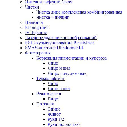
Нитевой лифтинг Aptos
Чистки
Чистка лица комплексная комбинированная
Чистка + пилинг
Пилинги
RF лифтинг
IV Терапия
Лазерное удаление новообразований
RSL скульптурирование Beautylizer
SMAS-лифтинг Ultraformer III
Фототерапия
Коррекция пигментации и купероза
Лицо
Лицо и шея
Лицо, шея, декольте
Термолифтинг
Лицо
Лицо и шея
Режим флеш
Лицо
По зонам
Спина
Живот
Руки 1/2
Руки полностью