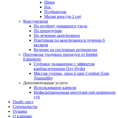
Щеки
Нос
Подбородок
Малая зона (до 2 см)
Консультация
По подбору домашнего ухода
По процедурам
По лечению акне/розацеа
Повторная по акне/розацеа в течении 6
месяцев
Ведение на системных ретиноидах
Протоколы уходовых процедур от Institut
Esthederm
Глубокое увлажнение с эффектом
карбокситерапии Oxy Hydra
Массаж головы, лица и шеи Comfort Zone
Tranquillity
Дополнительные услуги
Использование канюли
Инфильтрационная анестезия при коррекции
губ
Прайс-лист
Специалисты
Отзывы
О клинике