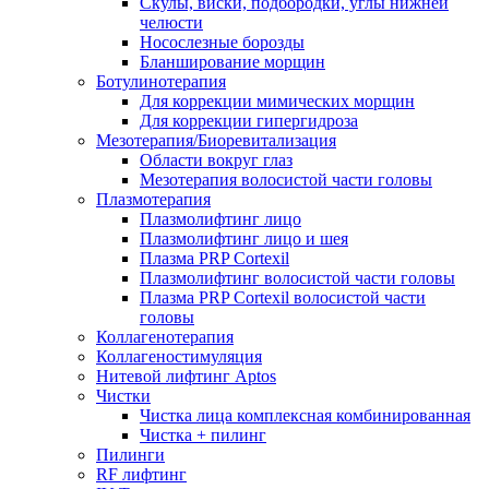
Скулы, виски, подбородки, углы нижней
челюсти
Носослезные борозды
Бланширование морщин
Ботулинотерапия
Для коррекции мимических морщин
Для коррекции гипергидроза
Мезотерапия/Биоревитализация
Области вокруг глаз
Мезотерапия волосистой части головы
Плазмотерапия
Плазмолифтинг лицо
Плазмолифтинг лицо и шея
Плазма PRP Cortexil
Плазмолифтинг волосистой части головы
Плазма PRP Cortexil волосистой части
головы
Коллагенотерапия
Коллагеностимуляция
Нитевой лифтинг Aptos
Чистки
Чистка лица комплексная комбинированная
Чистка + пилинг
Пилинги
RF лифтинг