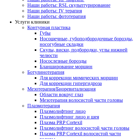
Наши работы: RSL скульптурирование
Наши работы: IV терапия
Наши работы: фототерапия
Услуги клиники
Контурная пластика
Губы
Носощечные, губоподбородочные борозды,
носогубные складки
Скулы, виски, подбородки, углы нижней
челюсти
Носослезные борозды
Бланширование морщин
Ботулинотерапия
Для коррекции мимических морщин
Для коррекции гипергидроза
Мезотерапия/Биоревитализация
Области вокруг глаз
Мезотерапия волосистой части головы
Плазмотерапия
Плазмолифтинг лицо
Плазмолифтинг лицо и шея
Плазма PRP Cortexil
Плазмолифтинг волосистой части головы
Плазма PRP Cortexil волосистой части