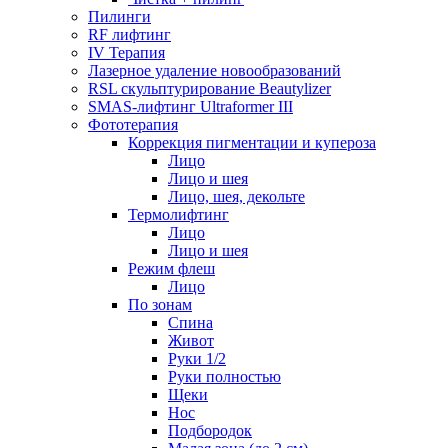
Пилинги
RF лифтинг
IV Терапия
Лазерное удаление новообразований
RSL скульптурирование Beautylizer
SMAS-лифтинг Ultraformer III
Фототерапия
Коррекция пигментации и купероза
Лицо
Лицо и шея
Лицо, шея, декольте
Термолифтинг
Лицо
Лицо и шея
Режим флеш
Лицо
По зонам
Спина
Живот
Руки 1/2
Руки полностью
Щеки
Нос
Подбородок