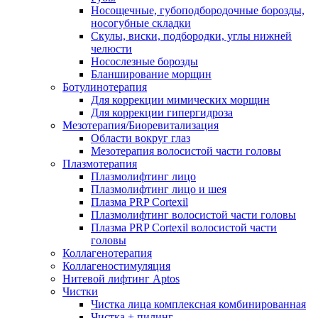
Носощечные, губоподбородочные борозды,
носогубные складки
Скулы, виски, подбородки, углы нижней
челюсти
Носослезные борозды
Бланширование морщин
Ботулинотерапия
Для коррекции мимических морщин
Для коррекции гипергидроза
Мезотерапия/Биоревитализация
Области вокруг глаз
Мезотерапия волосистой части головы
Плазмотерапия
Плазмолифтинг лицо
Плазмолифтинг лицо и шея
Плазма PRP Cortexil
Плазмолифтинг волосистой части головы
Плазма PRP Cortexil волосистой части
головы
Коллагенотерапия
Коллагеностимуляция
Нитевой лифтинг Aptos
Чистки
Чистка лица комплексная комбинированная
Чистка + пилинг