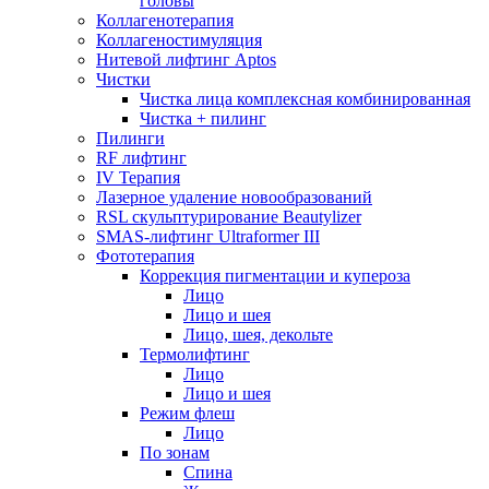
головы
Коллагенотерапия
Коллагеностимуляция
Нитевой лифтинг Aptos
Чистки
Чистка лица комплексная комбинированная
Чистка + пилинг
Пилинги
RF лифтинг
IV Терапия
Лазерное удаление новообразований
RSL скульптурирование Beautylizer
SMAS-лифтинг Ultraformer III
Фототерапия
Коррекция пигментации и купероза
Лицо
Лицо и шея
Лицо, шея, декольте
Термолифтинг
Лицо
Лицо и шея
Режим флеш
Лицо
По зонам
Спина