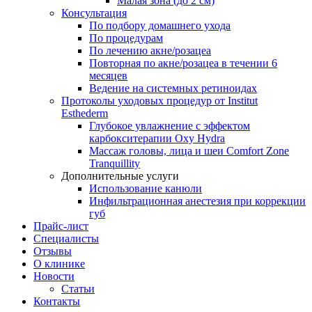
Малая зона (до 2 см)
Консультация
По подбору домашнего ухода
По процедурам
По лечению акне/розацеа
Повторная по акне/розацеа в течении 6
месяцев
Ведение на системных ретиноидах
Протоколы уходовых процедур от Institut
Esthederm
Глубокое увлажнение с эффектом
карбокситерапии Oxy Hydra
Массаж головы, лица и шеи Comfort Zone
Tranquillity
Дополнительные услуги
Использование канюли
Инфильтрационная анестезия при коррекции
губ
Прайс-лист
Специалисты
Отзывы
О клинике
Новости
Статьи
Контакты