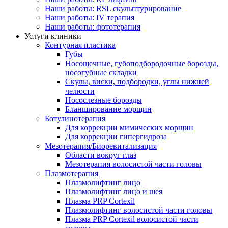
Наши работы: RSL скульптурирование
Наши работы: IV терапия
Наши работы: фототерапия
Услуги клиники
Контурная пластика
Губы
Носощечные, губоподбородочные борозды,
носогубные складки
Скулы, виски, подбородки, углы нижней
челюсти
Носослезные борозды
Бланширование морщин
Ботулинотерапия
Для коррекции мимических морщин
Для коррекции гипергидроза
Мезотерапия/Биоревитализация
Области вокруг глаз
Мезотерапия волосистой части головы
Плазмотерапия
Плазмолифтинг лицо
Плазмолифтинг лицо и шея
Плазма PRP Cortexil
Плазмолифтинг волосистой части головы
Плазма PRP Cortexil волосистой части