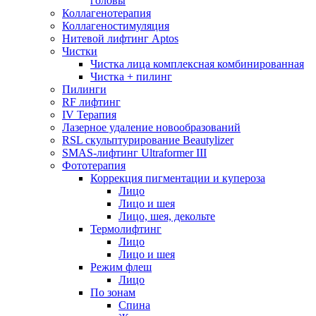
головы
Коллагенотерапия
Коллагеностимуляция
Нитевой лифтинг Aptos
Чистки
Чистка лица комплексная комбинированная
Чистка + пилинг
Пилинги
RF лифтинг
IV Терапия
Лазерное удаление новообразований
RSL скульптурирование Beautylizer
SMAS-лифтинг Ultraformer III
Фототерапия
Коррекция пигментации и купероза
Лицо
Лицо и шея
Лицо, шея, декольте
Термолифтинг
Лицо
Лицо и шея
Режим флеш
Лицо
По зонам
Спина