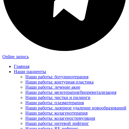
Online запись
Главная
Наши пациенты
Наши работы: ботулинотерапия
Наши работы: контурная пластика
Наши работы: лечение акне
Наши работы: мезотерапия/биоревитализация
Наши работы: чистки и пилинги
Наши работы: плазмотерапия
Наши работы: лазерное удаление новообразований
Наши работы: колагенотерапия
Наши работы: колагеностимуляция
Наши работы: нитевой лифтинг
Наши работы: RF лифтинг