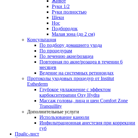
Живот
Руки 1/2
Руки полностью
Щеки
Нос
Подбородок
Малая зона (до 2 см)
Консультация
По подбору домашнего ухода
По процедурам
По лечению акне/розацеа
Повторная по акне/розацеа в течении 6
месяцев
Ведение на системных ретиноидах
Протоколы уходовых процедур от Institut
Esthederm
Глубокое увлажнение с эффектом
карбокситерапии Oxy Hydra
Массаж головы, лица и шеи Comfort Zone
Tranquillity
Дополнительные услуги
Использование канюли
Инфильтрационная анестезия при коррекции
губ
Прайс-лист