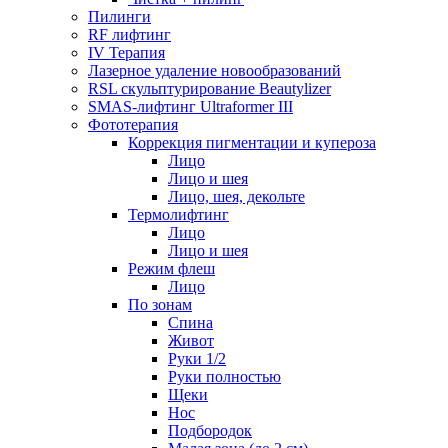
Пилинги
RF лифтинг
IV Терапия
Лазерное удаление новообразований
RSL скульптурирование Beautylizer
SMAS-лифтинг Ultraformer III
Фототерапия
Коррекция пигментации и купероза
Лицо
Лицо и шея
Лицо, шея, декольте
Термолифтинг
Лицо
Лицо и шея
Режим флеш
Лицо
По зонам
Спина
Живот
Руки 1/2
Руки полностью
Щеки
Нос
Подбородок