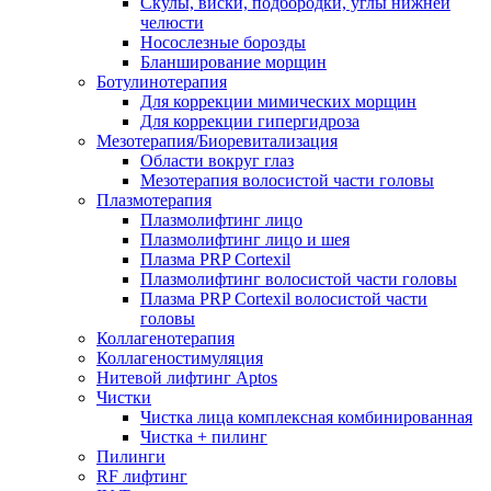
Скулы, виски, подбородки, углы нижней
челюсти
Носослезные борозды
Бланширование морщин
Ботулинотерапия
Для коррекции мимических морщин
Для коррекции гипергидроза
Мезотерапия/Биоревитализация
Области вокруг глаз
Мезотерапия волосистой части головы
Плазмотерапия
Плазмолифтинг лицо
Плазмолифтинг лицо и шея
Плазма PRP Cortexil
Плазмолифтинг волосистой части головы
Плазма PRP Cortexil волосистой части
головы
Коллагенотерапия
Коллагеностимуляция
Нитевой лифтинг Aptos
Чистки
Чистка лица комплексная комбинированная
Чистка + пилинг
Пилинги
RF лифтинг