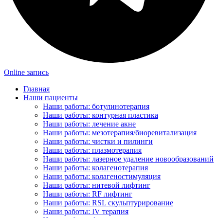
Online запись
Главная
Наши пациенты
Наши работы: ботулинотерапия
Наши работы: контурная пластика
Наши работы: лечение акне
Наши работы: мезотерапия/биоревитализация
Наши работы: чистки и пилинги
Наши работы: плазмотерапия
Наши работы: лазерное удаление новообразований
Наши работы: колагенотерапия
Наши работы: колагеностимуляция
Наши работы: нитевой лифтинг
Наши работы: RF лифтинг
Наши работы: RSL скульптурирование
Наши работы: IV терапия