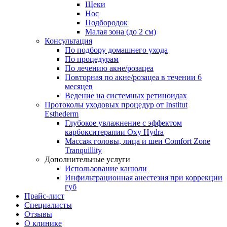
Щеки
Нос
Подбородок
Малая зона (до 2 см)
Консультация
По подбору домашнего ухода
По процедурам
По лечению акне/розацеа
Повторная по акне/розацеа в течении 6
месяцев
Ведение на системных ретиноидах
Протоколы уходовых процедур от Institut
Esthederm
Глубокое увлажнение с эффектом
карбокситерапии Oxy Hydra
Массаж головы, лица и шеи Comfort Zone
Tranquillity
Дополнительные услуги
Использование канюли
Инфильтрационная анестезия при коррекции
губ
Прайс-лист
Специалисты
Отзывы
О клинике