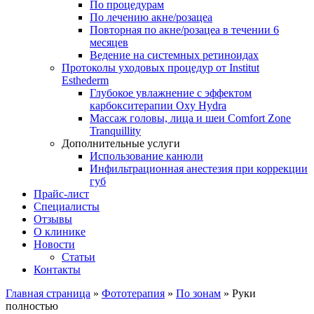
По процедурам
По лечению акне/розацеа
Повторная по акне/розацеа в течении 6
месяцев
Ведение на системных ретиноидах
Протоколы уходовых процедур от Institut
Esthederm
Глубокое увлажнение с эффектом
карбокситерапии Oxy Hydra
Массаж головы, лица и шеи Comfort Zone
Tranquillity
Дополнительные услуги
Использование канюли
Инфильтрационная анестезия при коррекции
губ
Прайс-лист
Специалисты
Отзывы
О клинике
Новости
Статьи
Контакты
Главная страница
»
Фототерапия
»
По зонам
»
Руки
полностью