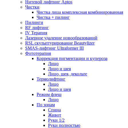
Нитевой лифтинг Aptos
Чистки
Чистка лица комплексная комбинированная
Чистка + пилинг
Пилинги
RF лифтинг
IV Терапия
Лазерное удаление новообразований
RSL скульптурирование Beautylizer
SMAS-лифтинг Ultraformer III
Фототерапия
Коррекция пигментации и купероза
Лицо
Лицо и шея
Лицо, шея, декольте
Термолифтинг
Лицо
Лицо и шея
Режим флеш
Лицо
По зонам
Спина
Живот
Руки 1/2
Руки полностью