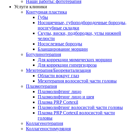
Наши работы: фототерапия
Услуги клиники
Контурная пластика
Губы
Носощечные, губоподбородочные борозды,
носогубные складки
Скулы, виски, подбородки, углы нижней
челюсти
Носослезные борозды
Бланширование морщин
Ботулинотерапия
Для коррекции мимических морщин
Для коррекции гипергидроза
Мезотерапия/Биоревитализация
Области вокруг глаз
Мезотерапия волосистой части головы
Плазмотерапия
Плазмолифтинг лицо
Плазмолифтинг лицо и шея
Плазма PRP Cortexil
Плазмолифтинг волосистой части головы
Плазма PRP Cortexil волосистой части
головы
Коллагенотерапия
Коллагеностимуляция