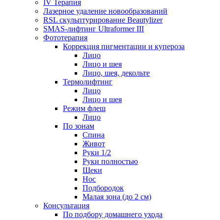
IV Терапия
Лазерное удаление новообразований
RSL скульптурирование Beautylizer
SMAS-лифтинг Ultraformer III
Фототерапия
Коррекция пигментации и купероза
Лицо
Лицо и шея
Лицо, шея, декольте
Термолифтинг
Лицо
Лицо и шея
Режим флеш
Лицо
По зонам
Спина
Живот
Руки 1/2
Руки полностью
Щеки
Нос
Подбородок
Малая зона (до 2 см)
Консультация
По подбору домашнего ухода