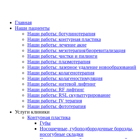
Главная
Наши пациенты
Наши работы: ботулинотерапия
Наши работы: контурная пластика
Наши работы: лечение акне
Наши работы: мезотерапия/биоревитализация
Наши работы: чистки и пилинги
Наши работы: плазмотерапия
Наши работы: лазерное удаление новообразований
Наши работы: колагенотерапия
Наши работы: колагеностимуляция
Наши работы: нитевой лифтинг
Наши работы: RF лифтинг
Наши работы: RSL скульптурирование
Наши работы: IV терапия
Наши работы: фототерапия
Услуги клиники
Контурная пластика
Губы
Носощечные, губоподбородочные борозды,
носогубные складки