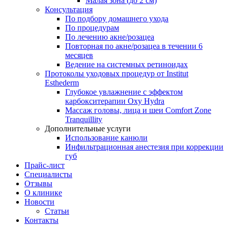
Малая зона (до 2 см)
Консультация
По подбору домашнего ухода
По процедурам
По лечению акне/розацеа
Повторная по акне/розацеа в течении 6
месяцев
Ведение на системных ретиноидах
Протоколы уходовых процедур от Institut
Esthederm
Глубокое увлажнение с эффектом
карбокситерапии Oxy Hydra
Массаж головы, лица и шеи Comfort Zone
Tranquillity
Дополнительные услуги
Использование канюли
Инфильтрационная анестезия при коррекции
губ
Прайс-лист
Специалисты
Отзывы
О клинике
Новости
Статьи
Контакты