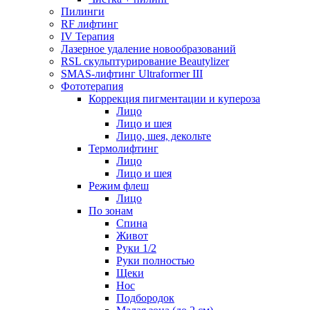
Пилинги
RF лифтинг
IV Терапия
Лазерное удаление новообразований
RSL скульптурирование Beautylizer
SMAS-лифтинг Ultraformer III
Фототерапия
Коррекция пигментации и купероза
Лицо
Лицо и шея
Лицо, шея, декольте
Термолифтинг
Лицо
Лицо и шея
Режим флеш
Лицо
По зонам
Спина
Живот
Руки 1/2
Руки полностью
Щеки
Нос
Подбородок