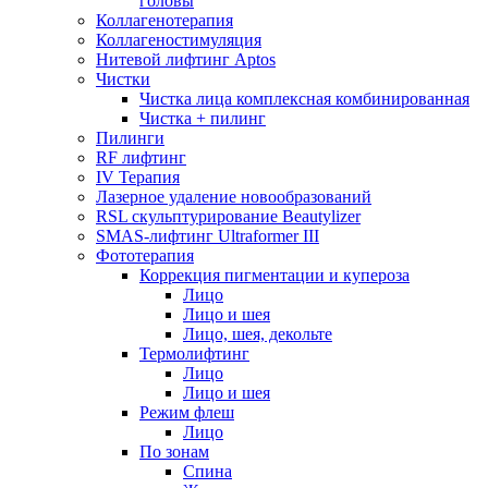
головы
Коллагенотерапия
Коллагеностимуляция
Нитевой лифтинг Aptos
Чистки
Чистка лица комплексная комбинированная
Чистка + пилинг
Пилинги
RF лифтинг
IV Терапия
Лазерное удаление новообразований
RSL скульптурирование Beautylizer
SMAS-лифтинг Ultraformer III
Фототерапия
Коррекция пигментации и купероза
Лицо
Лицо и шея
Лицо, шея, декольте
Термолифтинг
Лицо
Лицо и шея
Режим флеш
Лицо
По зонам
Спина