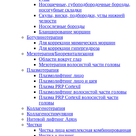
Носощечные, губоподбородочные борозды,
носогубные складки
Скулы, виски, подбородки, углы нижней
челюсти
Носослезные борозды
Бланширование морщин
Ботулинотерапия
Для коррекции мимических морщин
Для коррекции гипергидроза
Мезотерапия/Биоревитализация
Области вокруг глаз
Мезотерапия волосистой части головы
Плазмотерапия
Плазмолифтинг лицо
Плазмолифтинг лицо и шея
Плазма PRP Cortexil
Плазмолифтинг волосистой части головы
Плазма PRP Cortexil волосистой части
головы
Коллагенотерапия
Коллагеностимуляция
Нитевой лифтинг Aptos
Чистки
Чистка лица комплексная комбинированная
Чистка + пилинг