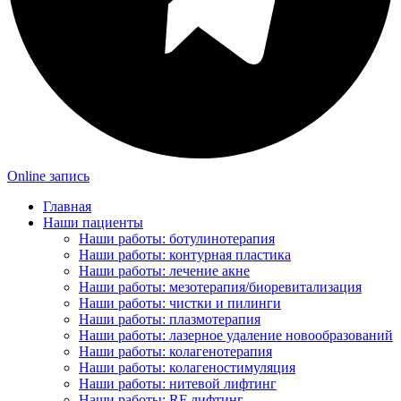
Online запись
Главная
Наши пациенты
Наши работы: ботулинотерапия
Наши работы: контурная пластика
Наши работы: лечение акне
Наши работы: мезотерапия/биоревитализация
Наши работы: чистки и пилинги
Наши работы: плазмотерапия
Наши работы: лазерное удаление новообразований
Наши работы: колагенотерапия
Наши работы: колагеностимуляция
Наши работы: нитевой лифтинг
Наши работы: RF лифтинг