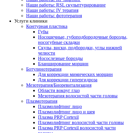
Наши работы: RSL скульптурирование
Наши работы: IV терапия
Наши работы: фототерапия
Услуги клиники
Контурная пластика
Губы
Носощечные, губоподбородочные борозды,
носогубные складки
Скулы, виски, подбородки, углы нижней
челюсти
Носослезные борозды
Бланширование морщин
Ботулинотерапия
Для коррекции мимических морщин
Для коррекции гипергидроза
Мезотерапия/Биоревитализация
Области вокруг глаз
Мезотерапия волосистой части головы
Плазмотерапия
Плазмолифтинг лицо
Плазмолифтинг лицо и шея
Плазма PRP Cortexil
Плазмолифтинг волосистой части головы
Плазма PRP Cortexil волосистой части