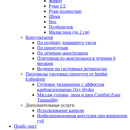
Живот
Руки 1/2
Руки полностью
Щеки
Нос
Подбородок
Малая зона (до 2 см)
Консультация
По подбору домашнего ухода
По процедурам
По лечению акне/розацеа
Повторная по акне/розацеа в течении 6
месяцев
Ведение на системных ретиноидах
Протоколы уходовых процедур от Institut
Esthederm
Глубокое увлажнение с эффектом
карбокситерапии Oxy Hydra
Массаж головы, лица и шеи Comfort Zone
Tranquillity
Дополнительные услуги
Использование канюли
Инфильтрационная анестезия при коррекции
губ
Прайс-лист