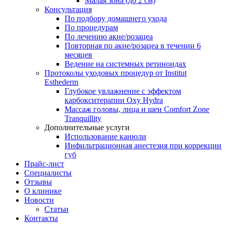
Малая зона (до 2 см)
Консультация
По подбору домашнего ухода
По процедурам
По лечению акне/розацеа
Повторная по акне/розацеа в течении 6
месяцев
Ведение на системных ретиноидах
Протоколы уходовых процедур от Institut
Esthederm
Глубокое увлажнение с эффектом
карбокситерапии Oxy Hydra
Массаж головы, лица и шеи Comfort Zone
Tranquillity
Дополнительные услуги
Использование канюли
Инфильтрационная анестезия при коррекции
губ
Прайс-лист
Специалисты
Отзывы
О клинике
Новости
Статьи
Контакты