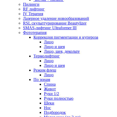
Пилинги
RF лифтинг
IV Терапия
Лазерное удаление новообразований
RSL скульптурирование Beautylizer
SMAS-лифтинг Ultraformer III
Фототерапия
Коррекция пигментации и купероза
Лицо
Лицо и шея
Лицо, шея, декольте
Термолифтинг
Лицо
Лицо и шея
Режим флеш
Лицо
По зонам
Спина
Живот
Руки 1/2
Руки полностью
Щеки
Нос
Подбородок