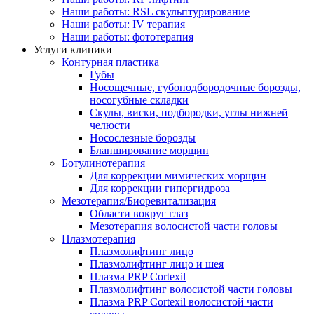
Наши работы: RSL скульптурирование
Наши работы: IV терапия
Наши работы: фототерапия
Услуги клиники
Контурная пластика
Губы
Носощечные, губоподбородочные борозды,
носогубные складки
Скулы, виски, подбородки, углы нижней
челюсти
Носослезные борозды
Бланширование морщин
Ботулинотерапия
Для коррекции мимических морщин
Для коррекции гипергидроза
Мезотерапия/Биоревитализация
Области вокруг глаз
Мезотерапия волосистой части головы
Плазмотерапия
Плазмолифтинг лицо
Плазмолифтинг лицо и шея
Плазма PRP Cortexil
Плазмолифтинг волосистой части головы
Плазма PRP Cortexil волосистой части