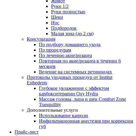
Живот
Руки 1/2
Руки полностью
Щеки
Нос
Подбородок
Малая зона (до 2 см)
Консультация
По подбору домашнего ухода
По процедурам
По лечению акне/розацеа
Повторная по акне/розацеа в течении 6
месяцев
Ведение на системных ретиноидах
Протоколы уходовых процедур от Institut
Esthederm
Глубокое увлажнение с эффектом
карбокситерапии Oxy Hydra
Массаж головы, лица и шеи Comfort Zone
Tranquillity
Дополнительные услуги
Использование канюли
Инфильтрационная анестезия при коррекции
губ
Прайс-лист