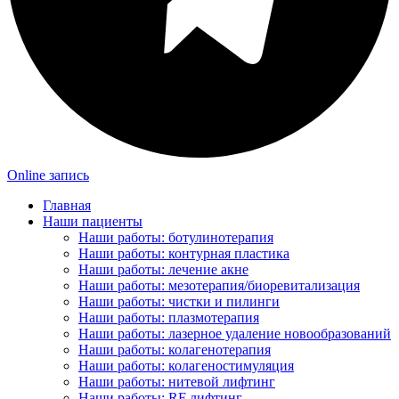
Online запись
Главная
Наши пациенты
Наши работы: ботулинотерапия
Наши работы: контурная пластика
Наши работы: лечение акне
Наши работы: мезотерапия/биоревитализация
Наши работы: чистки и пилинги
Наши работы: плазмотерапия
Наши работы: лазерное удаление новообразований
Наши работы: колагенотерапия
Наши работы: колагеностимуляция
Наши работы: нитевой лифтинг
Наши работы: RF лифтинг