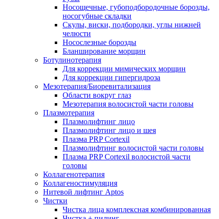
Носощечные, губоподбородочные борозды,
носогубные складки
Скулы, виски, подбородки, углы нижней
челюсти
Носослезные борозды
Бланширование морщин
Ботулинотерапия
Для коррекции мимических морщин
Для коррекции гипергидроза
Мезотерапия/Биоревитализация
Области вокруг глаз
Мезотерапия волосистой части головы
Плазмотерапия
Плазмолифтинг лицо
Плазмолифтинг лицо и шея
Плазма PRP Cortexil
Плазмолифтинг волосистой части головы
Плазма PRP Cortexil волосистой части
головы
Коллагенотерапия
Коллагеностимуляция
Нитевой лифтинг Aptos
Чистки
Чистка лица комплексная комбинированная
Чистка + пилинг