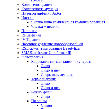
головы
Коллагенотерапия
Коллагеностимуляция
Нитевой лифтинг Aptos
Чистки
Чистка лица комплексная комбинированная
Чистка + пилинг
Пилинги
RF лифтинг
IV Терапия
Лазерное удаление новообразований
RSL скульптурирование Beautylizer
SMAS-лифтинг Ultraformer III
Фототерапия
Коррекция пигментации и купероза
Лицо
Лицо и шея
Лицо, шея, декольте
Термолифтинг
Лицо
Лицо и шея
Режим флеш
Лицо
По зонам
Спина