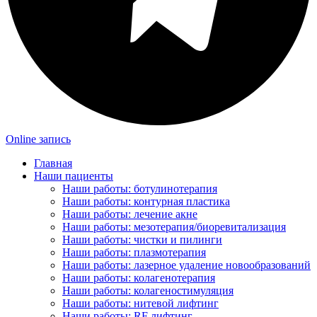
Online запись
Главная
Наши пациенты
Наши работы: ботулинотерапия
Наши работы: контурная пластика
Наши работы: лечение акне
Наши работы: мезотерапия/биоревитализация
Наши работы: чистки и пилинги
Наши работы: плазмотерапия
Наши работы: лазерное удаление новообразований
Наши работы: колагенотерапия
Наши работы: колагеностимуляция
Наши работы: нитевой лифтинг
Наши работы: RF лифтинг