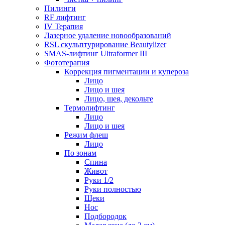
Пилинги
RF лифтинг
IV Терапия
Лазерное удаление новообразований
RSL скульптурирование Beautylizer
SMAS-лифтинг Ultraformer III
Фототерапия
Коррекция пигментации и купероза
Лицо
Лицо и шея
Лицо, шея, декольте
Термолифтинг
Лицо
Лицо и шея
Режим флеш
Лицо
По зонам
Спина
Живот
Руки 1/2
Руки полностью
Щеки
Нос
Подбородок