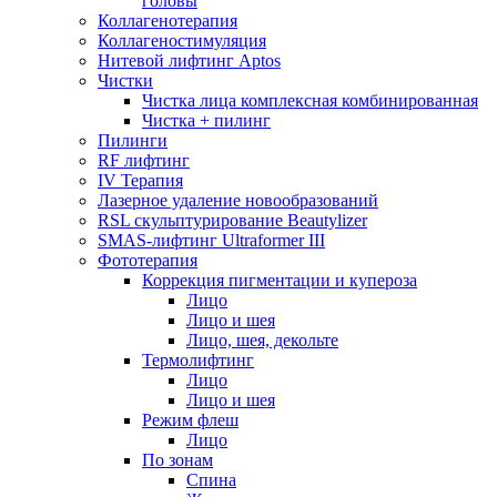
головы
Коллагенотерапия
Коллагеностимуляция
Нитевой лифтинг Aptos
Чистки
Чистка лица комплексная комбинированная
Чистка + пилинг
Пилинги
RF лифтинг
IV Терапия
Лазерное удаление новообразований
RSL скульптурирование Beautylizer
SMAS-лифтинг Ultraformer III
Фототерапия
Коррекция пигментации и купероза
Лицо
Лицо и шея
Лицо, шея, декольте
Термолифтинг
Лицо
Лицо и шея
Режим флеш
Лицо
По зонам
Спина