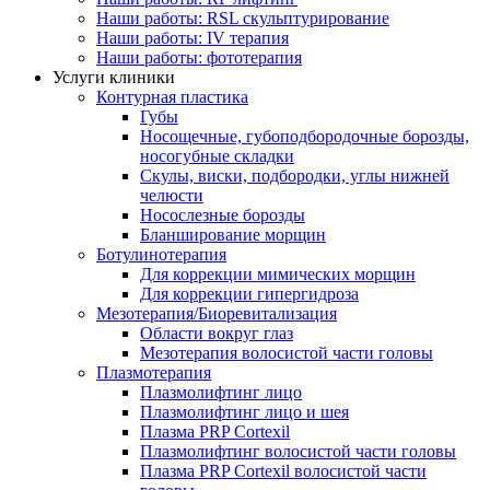
Наши работы: RSL скульптурирование
Наши работы: IV терапия
Наши работы: фототерапия
Услуги клиники
Контурная пластика
Губы
Носощечные, губоподбородочные борозды,
носогубные складки
Скулы, виски, подбородки, углы нижней
челюсти
Носослезные борозды
Бланширование морщин
Ботулинотерапия
Для коррекции мимических морщин
Для коррекции гипергидроза
Мезотерапия/Биоревитализация
Области вокруг глаз
Мезотерапия волосистой части головы
Плазмотерапия
Плазмолифтинг лицо
Плазмолифтинг лицо и шея
Плазма PRP Cortexil
Плазмолифтинг волосистой части головы
Плазма PRP Cortexil волосистой части