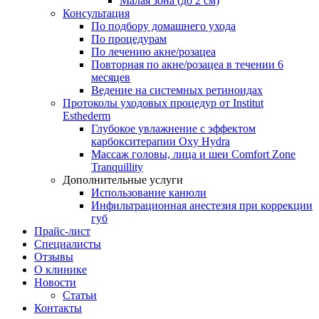
Малая зона (до 2 см)
Консультация
По подбору домашнего ухода
По процедурам
По лечению акне/розацеа
Повторная по акне/розацеа в течении 6
месяцев
Ведение на системных ретиноидах
Протоколы уходовых процедур от Institut
Esthederm
Глубокое увлажнение с эффектом
карбокситерапии Oxy Hydra
Массаж головы, лица и шеи Comfort Zone
Tranquillity
Дополнительные услуги
Использование канюли
Инфильтрационная анестезия при коррекции
губ
Прайс-лист
Специалисты
Отзывы
О клинике
Новости
Статьи
Контакты