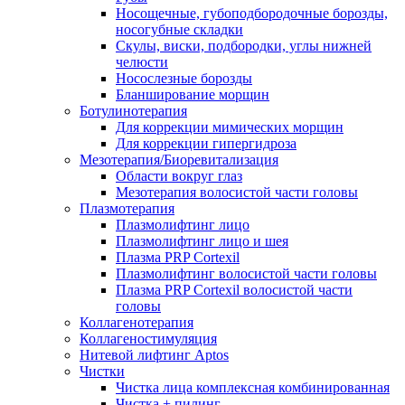
Носощечные, губоподбородочные борозды,
носогубные складки
Скулы, виски, подбородки, углы нижней
челюсти
Носослезные борозды
Бланширование морщин
Ботулинотерапия
Для коррекции мимических морщин
Для коррекции гипергидроза
Мезотерапия/Биоревитализация
Области вокруг глаз
Мезотерапия волосистой части головы
Плазмотерапия
Плазмолифтинг лицо
Плазмолифтинг лицо и шея
Плазма PRP Cortexil
Плазмолифтинг волосистой части головы
Плазма PRP Cortexil волосистой части
головы
Коллагенотерапия
Коллагеностимуляция
Нитевой лифтинг Aptos
Чистки
Чистка лица комплексная комбинированная
Чистка + пилинг