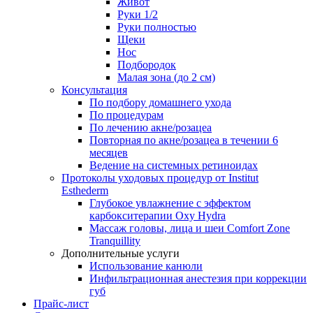
Живот
Руки 1/2
Руки полностью
Щеки
Нос
Подбородок
Малая зона (до 2 см)
Консультация
По подбору домашнего ухода
По процедурам
По лечению акне/розацеа
Повторная по акне/розацеа в течении 6
месяцев
Ведение на системных ретиноидах
Протоколы уходовых процедур от Institut
Esthederm
Глубокое увлажнение с эффектом
карбокситерапии Oxy Hydra
Массаж головы, лица и шеи Comfort Zone
Tranquillity
Дополнительные услуги
Использование канюли
Инфильтрационная анестезия при коррекции
губ
Прайс-лист