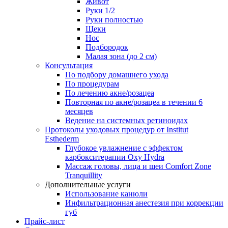
Живот
Руки 1/2
Руки полностью
Щеки
Нос
Подбородок
Малая зона (до 2 см)
Консультация
По подбору домашнего ухода
По процедурам
По лечению акне/розацеа
Повторная по акне/розацеа в течении 6
месяцев
Ведение на системных ретиноидах
Протоколы уходовых процедур от Institut
Esthederm
Глубокое увлажнение с эффектом
карбокситерапии Oxy Hydra
Массаж головы, лица и шеи Comfort Zone
Tranquillity
Дополнительные услуги
Использование канюли
Инфильтрационная анестезия при коррекции
губ
Прайс-лист