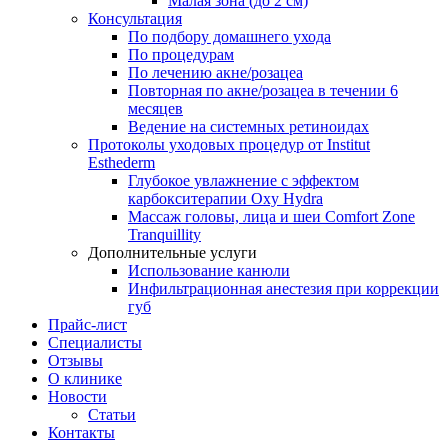
Малая зона (до 2 см)
Консультация
По подбору домашнего ухода
По процедурам
По лечению акне/розацеа
Повторная по акне/розацеа в течении 6
месяцев
Ведение на системных ретиноидах
Протоколы уходовых процедур от Institut
Esthederm
Глубокое увлажнение с эффектом
карбокситерапии Oxy Hydra
Массаж головы, лица и шеи Comfort Zone
Tranquillity
Дополнительные услуги
Использование канюли
Инфильтрационная анестезия при коррекции
губ
Прайс-лист
Специалисты
Отзывы
О клинике
Новости
Статьи
Контакты