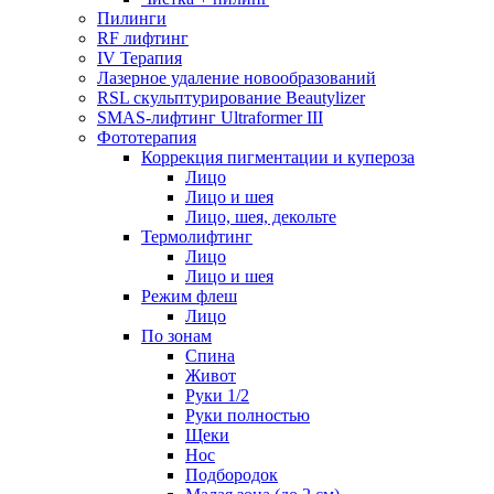
Пилинги
RF лифтинг
IV Терапия
Лазерное удаление новообразований
RSL скульптурирование Beautylizer
SMAS-лифтинг Ultraformer III
Фототерапия
Коррекция пигментации и купероза
Лицо
Лицо и шея
Лицо, шея, декольте
Термолифтинг
Лицо
Лицо и шея
Режим флеш
Лицо
По зонам
Спина
Живот
Руки 1/2
Руки полностью
Щеки
Нос
Подбородок