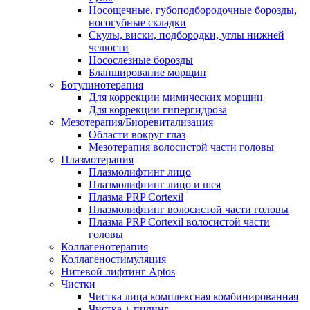
Носощечные, губоподбородочные борозды,
носогубные складки
Скулы, виски, подбородки, углы нижней
челюсти
Носослезные борозды
Бланширование морщин
Ботулинотерапия
Для коррекции мимических морщин
Для коррекции гипергидроза
Мезотерапия/Биоревитализация
Области вокруг глаз
Мезотерапия волосистой части головы
Плазмотерапия
Плазмолифтинг лицо
Плазмолифтинг лицо и шея
Плазма PRP Cortexil
Плазмолифтинг волосистой части головы
Плазма PRP Cortexil волосистой части
головы
Коллагенотерапия
Коллагеностимуляция
Нитевой лифтинг Aptos
Чистки
Чистка лица комплексная комбинированная
Чистка + пилинг