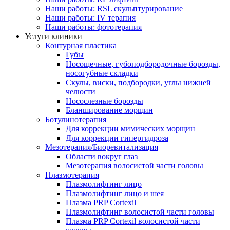
Наши работы: RSL скульптурирование
Наши работы: IV терапия
Наши работы: фототерапия
Услуги клиники
Контурная пластика
Губы
Носощечные, губоподбородочные борозды,
носогубные складки
Скулы, виски, подбородки, углы нижней
челюсти
Носослезные борозды
Бланширование морщин
Ботулинотерапия
Для коррекции мимических морщин
Для коррекции гипергидроза
Мезотерапия/Биоревитализация
Области вокруг глаз
Мезотерапия волосистой части головы
Плазмотерапия
Плазмолифтинг лицо
Плазмолифтинг лицо и шея
Плазма PRP Cortexil
Плазмолифтинг волосистой части головы
Плазма PRP Cortexil волосистой части