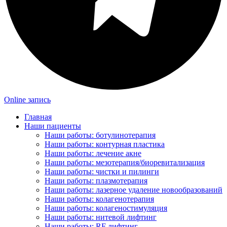
Online запись
Главная
Наши пациенты
Наши работы: ботулинотерапия
Наши работы: контурная пластика
Наши работы: лечение акне
Наши работы: мезотерапия/биоревитализация
Наши работы: чистки и пилинги
Наши работы: плазмотерапия
Наши работы: лазерное удаление новообразований
Наши работы: колагенотерапия
Наши работы: колагеностимуляция
Наши работы: нитевой лифтинг
Наши работы: RF лифтинг