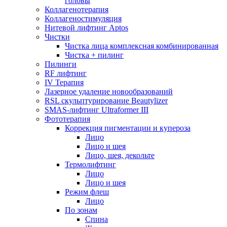
головы
Коллагенотерапия
Коллагеностимуляция
Нитевой лифтинг Aptos
Чистки
Чистка лица комплексная комбинированная
Чистка + пилинг
Пилинги
RF лифтинг
IV Терапия
Лазерное удаление новообразований
RSL скульптурирование Beautylizer
SMAS-лифтинг Ultraformer III
Фототерапия
Коррекция пигментации и купероза
Лицо
Лицо и шея
Лицо, шея, декольте
Термолифтинг
Лицо
Лицо и шея
Режим флеш
Лицо
По зонам
Спина